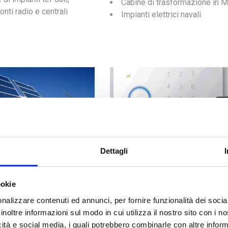
Cabine di trasformazione in 
onti radio e centrali
Impianti elettrici navali
Dettagli
BILI
SICUREZZA
ookie
Allarmi (Impianti antintrusione
nalizzare contenuti ed annunci, per fornire funzionalità dei socia
Teleallarmi)
inoltre informazioni sul modo in cui utilizza il nostro sito con i 
Videosorveglianza (Controllo
icità e social media, i quali potrebbero combinarle con altre inform