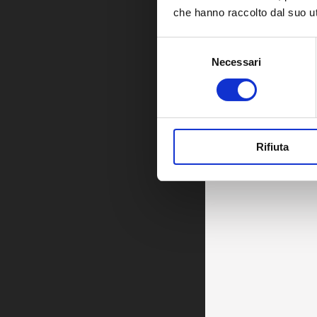
che hanno raccolto dal suo uti
Selezione
Necessari
del
consenso
Rifiuta