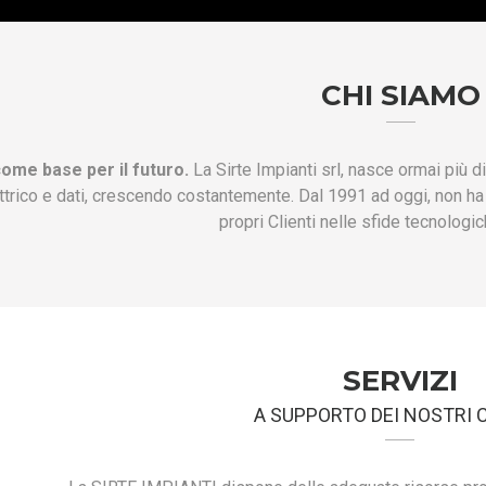
CHI SIAMO
ome base per il futuro.
La Sirte Impianti srl, nasce ormai più d
ettrico e dati, crescendo costantemente. Dal 1991 ad oggi, non h
propri Clienti nelle sfide tecnologic
SERVIZI
A SUPPORTO DEI NOSTRI 