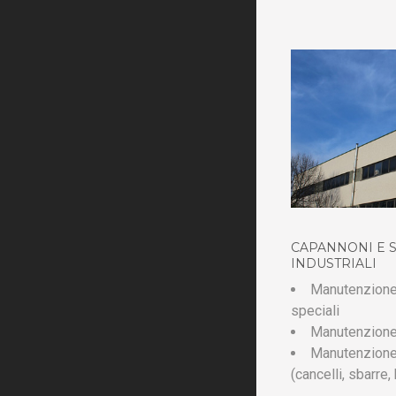
CAPANNONI E S
INDUSTRIALI
Manutenzione i
speciali
Manutenzione 
Manutenzione
(cancelli, sbarre,