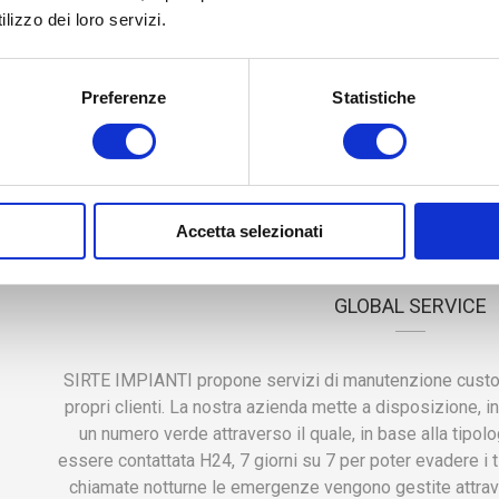
anche con metal detector e blinda
lizzo dei loro servizi.
sicurezza, Videosorveglianzea e 
Video)
Antincendio (antincendio e s
Preferenze
Statistiche
Rivelazione Fumi)
Accetta selezionati
MANUTENZIO
GLOBAL SERVICE
SIRTE IMPIANTI propone servizi di manutenzione custom
propri clienti. La nostra azienda mette a disposizione, in
un numero verde attraverso il quale, in base alla tipol
essere contattata H24, 7 giorni su 7 per poter evadere i ti
chiamate notturne le emergenze vengono gestite attrave