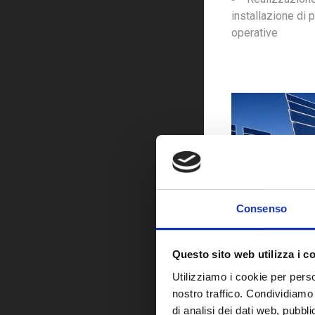
installazione di p
operative
Consenso
FONTI RINNOVA
Questo sito web utilizza i c
Fotovoltaico
Utilizziamo i cookie per perso
Micro Eolico
nostro traffico. Condividiamo 
di analisi dei dati web, pubbl