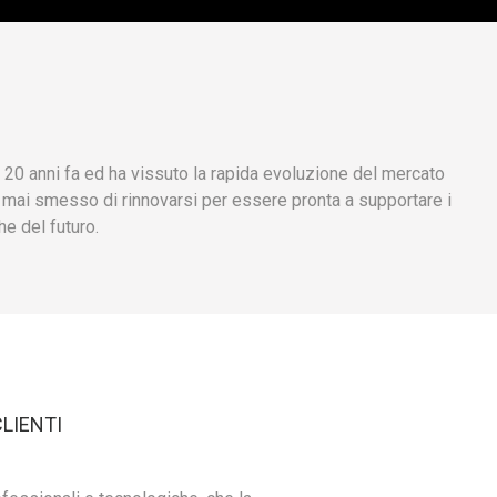
i 20 anni fa ed ha vissuto la rapida evoluzione del mercato
a mai smesso di rinnovarsi per essere pronta a supportare i
he del futuro.
CLIENTI