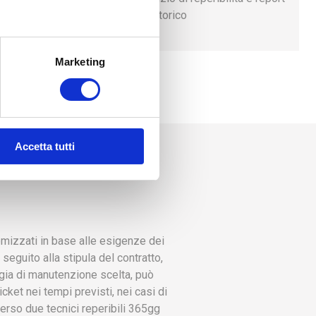
ture di
a sistema dello storico
Analisi
pegnimento,
Marketing
Accetta tutti
NE
izzati in base alle esigenze dei
 seguito alla stipula del contratto,
ogia di manutenzione scelta, può
cket nei tempi previsti, nei casi di
rso due tecnici reperibili 365gg