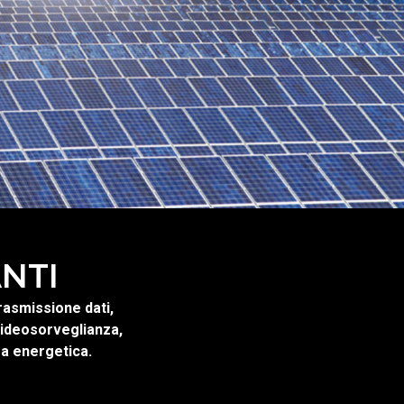
ANTI
 Trasmissione dati,
videosorveglianza,
za energetica.