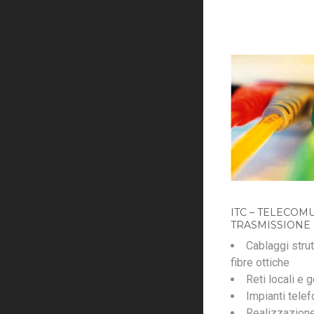
ITC – TELECOM
TRASMISSIONE 
Cablaggi strut
fibre ottiche
Reti locali e 
Impianti telefo
Realizzazione 