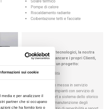
MT
Solare termico
Pompe di calore
Riscaldamento radiante
Coibentazione tetti e facciate
In questi settori tecnologici, la nostra
azienda, può affiancare i propri Clienti,
in tutte le fasi di un progetto:
Informazioni sui cookie
√ Studio di fattibilità
√ Progettazione
√ Realizzazione e messa in servizio
√ Gestione degli impianti con servizio di
,
l media e per analizzare il
reperibilità e report a sistema dello storico
nostri partner che si occupano
√ Gestione della manutenzione degli
 accesso
azioni che ha fornito loro o
impianti con servizio di reperibilità e report