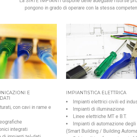
La SIRTE IMPIANTI dispone delle adeguate risorse prof
pongono in grado di operare con la stessa competen
IMPIANTISTICA ELETTRICA
UNICAZIONI E
DATI
Impianti elettrici civili ed indus
turati, con cavi in rame e
Impianti di illuminazione
Linee elettriche MT e B.T.
geografiche
Impianti di automazione degli 
nici integrati
(Smart Building / Building Automa
di impianti tel-dati,